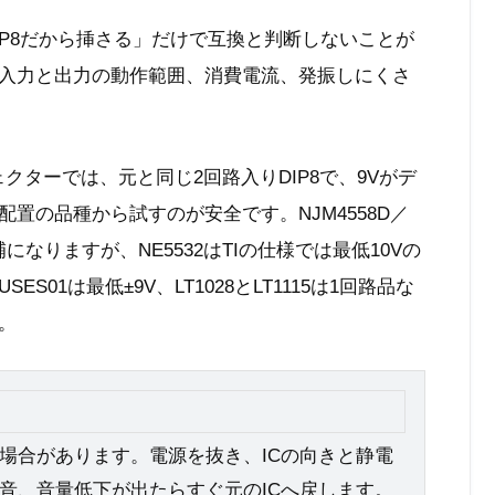
IP8だから挿さる」だけで互換と判断しないことが
入力と出力の動作範囲、消費電流、発振しにくさ
クターでは、元と同じ2回路入りDIP8で、9Vがデ
置の品種から試すのが安全です。NJM4558D／
候補になりますが、NE5532はTIの仕様では最低10Vの
01は最低±9V、LT1028とLT1115は1回路品な
。
場合があります。電源を抜き、ICの向きと静電
音、音量低下が出たらすぐ元のICへ戻します。