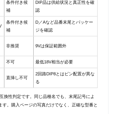
条件付き候
DIP品は供給状況と真正性を確
補
認
条件付き候
D／Aなど品番末尾とパッケー
V
補
ジを確認
非推奨
9Vは保証範囲外
不可
最低18V相当が必要
2回路DIP8とはピン配置が異な
直挿し不可
る
互換性判定です。同じ品種名でも、末尾記号によ
ります。購入ページの写真だけでなく、正確な型番と