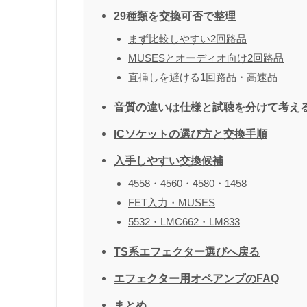
29種類を交換可否で整理
まず比較しやすい2回路品
MUSESとオーディオ向け2回路品
直挿しを避ける1回路品・高速品
音質の違いは仕様と試聴を分けて考え
ICソケットの選び方と交換手順
入手しやすい交換候補
4558・4560・4580・1458
FET入力・MUSES
5532・LMC662・LM833
TS系エフェクター選びへ戻る
エフェクター用オペアンプのFAQ
まとめ