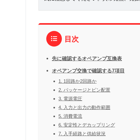
目次
先に確認するオペアンプ互換表
オペアンプ交換で確認する7項目
1. 1回路か2回路か
2. パッケージとピン配置
3. 電源電圧
4. 入力と出力の動作範囲
5. 消費電流
6. 安定性とデカップリング
7. 入手経路と供給状況