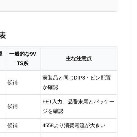
表
源
一般的な9V
主な注意点
TS系
実装品と同じDIP8・ピン配置
候補
か確認
FET入力。品番末尾とパッケー
候補
ジを確認
候補
4558より消費電流が大きい