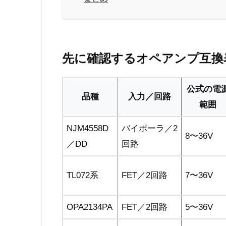
先に確認するオペアンプ互換
公式の電
品種
入力／回路
範囲
NJM4558D
バイポーラ／2
8〜36V
／DD
回路
TL072系
FET／2回路
7〜36V
OPA2134PA
FET／2回路
5〜36V