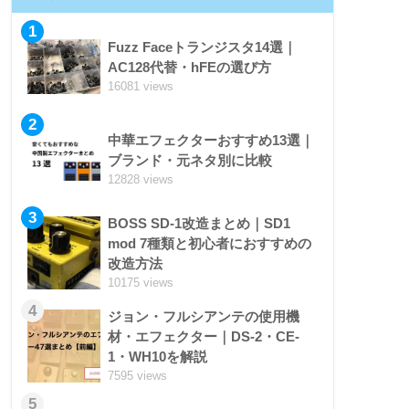
1
Fuzz Faceトランジスタ14選｜
AC128代替・hFEの選び方
16081 views
2
中華エフェクターおすすめ13選｜
ブランド・元ネタ別に比較
12828 views
3
BOSS SD-1改造まとめ｜SD1
mod 7種類と初心者におすすめの
改造方法
10175 views
4
ジョン・フルシアンテの使用機
材・エフェクター｜DS-2・CE-
1・WH10を解説
7595 views
5