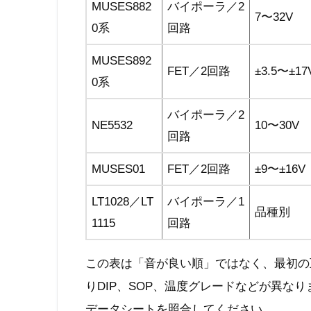
MUSES882
バイポーラ／2
7〜32V
0系
回路
MUSES892
FET／2回路
±3.5〜±17
0系
バイポーラ／2
NE5532
10〜30V
回路
MUSES01
FET／2回路
±9〜±16V
LT1028／LT
バイポーラ／1
品種別
1115
回路
この表は「音が良い順」ではなく、最初の
りDIP、SOP、温度グレードなどが異な
データシートを照合してください。