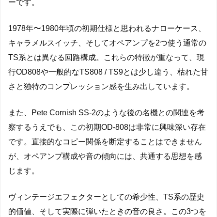
ーです。
1978年〜1980年頃の初期仕様と思われるナローケース、
キャラメルスイッチ、そしてオペアンプを2つ使う通常の
TS系とは異なる回路構成。これらの特徴が重なって、現
行OD808や一般的なTS808 / TS9とは少し違う、枯れた甘
さと独特のコンプレッション感を生み出しています。
また、Pete Cornish SS-2のような後の名機との関連を考
察するうえでも、この初期OD-808は非常に興味深い存在
です。直接的なコピー関係を断定することはできません
が、オペアンプ構成や音の傾向には、共通する思想を感
じます。
ヴィンテージエフェクターとしての希少性、TS系の歴史
的価値、そして実際に弾いたときの音の良さ。この3つを