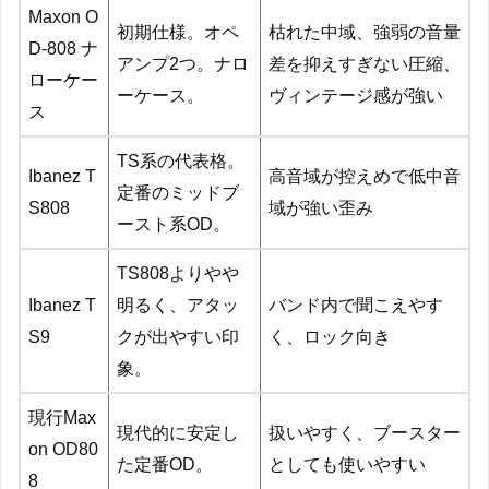
Maxon O
初期仕様。オペ
枯れた中域、強弱の音量
D-808 ナ
アンプ2つ。ナロ
差を抑えすぎない圧縮、
ローケー
ーケース。
ヴィンテージ感が強い
ス
TS系の代表格。
Ibanez T
高音域が控えめで低中音
定番のミッドブ
S808
域が強い歪み
ースト系OD。
TS808よりやや
Ibanez T
明るく、アタッ
バンド内で聞こえやす
S9
クが出やすい印
く、ロック向き
象。
現行Max
現代的に安定し
扱いやすく、ブースター
on OD80
た定番OD。
としても使いやすい
8