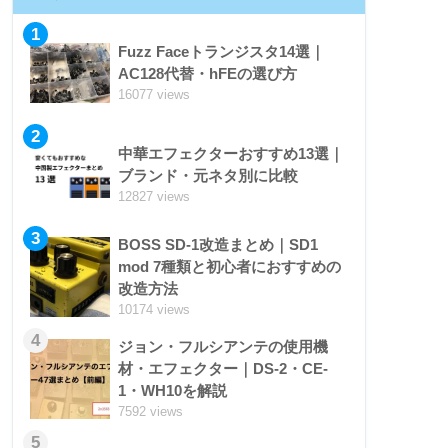
1
Fuzz Faceトランジスタ14選｜
AC128代替・hFEの選び方
16077 views
2
中華エフェクターおすすめ13選｜
ブランド・元ネタ別に比較
12827 views
3
BOSS SD-1改造まとめ｜SD1
mod 7種類と初心者におすすめの
改造方法
10174 views
4
ジョン・フルシアンテの使用機
材・エフェクター｜DS-2・CE-
1・WH10を解説
7592 views
5