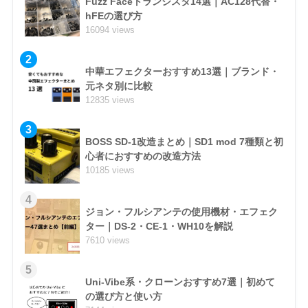
Fuzz Faceトランジスタ14選｜AC128代替・
hFEの選び方
16094 views
2
中華エフェクターおすすめ13選｜ブランド・
元ネタ別に比較
12835 views
3
BOSS SD-1改造まとめ｜SD1 mod 7種類と初
心者におすすめの改造方法
10185 views
4
ジョン・フルシアンテの使用機材・エフェク
ター｜DS-2・CE-1・WH10を解説
7610 views
5
Uni-Vibe系・クローンおすすめ7選｜初めて
の選び方と使い方